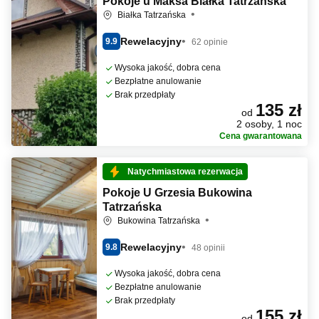
Pokoje u Maksa Białka Tatrzańska
Białka Tatrzańska
Rewelacyjny
9.9
62 opinie
Wysoka jakość, dobra cena
Bezpłatne anulowanie
Brak przedpłaty
135 zł
od
2 osoby, 1 noc
Cena gwarantowana
Natychmiastowa rezerwacja
Pokoje U Grzesia Bukowina
Tatrzańska
Bukowina Tatrzańska
Rewelacyjny
9.8
48 opinii
Wysoka jakość, dobra cena
Bezpłatne anulowanie
Brak przedpłaty
155 zł
od