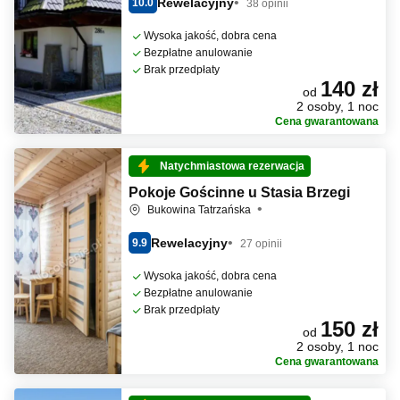
Rewelacyjny
10.0
38 opinii
Wysoka jakość, dobra cena
Bezpłatne anulowanie
Brak przedpłaty
140 zł
od
2 osoby, 1 noc
Cena gwarantowana
Natychmiastowa rezerwacja
Pokoje Gościnne u Stasia Brzegi
Bukowina Tatrzańska
Rewelacyjny
9.9
27 opinii
Wysoka jakość, dobra cena
Bezpłatne anulowanie
Brak przedpłaty
150 zł
od
2 osoby, 1 noc
Cena gwarantowana