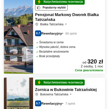
Natychmiastowa rezerwacja
Popularny wybór
Pensjonat Markowy Dworek Białka
Tatrzańska
Białka Tatrzańska
Rewelacyjny
9.7
60 opinii
Śniadania w cenie
Wysoka jakość, dobra cena
Bezpłatne anulowanie
Brak przedpłaty
320 zł
od
2 osoby, 1 noc
Cena gwarantowana
Natychmiastowa rezerwacja
Zornica w Bukowinie Tatrzańskiej
Bukowina Tatrzańska
Rewelacyjny
9.7
7 opinii