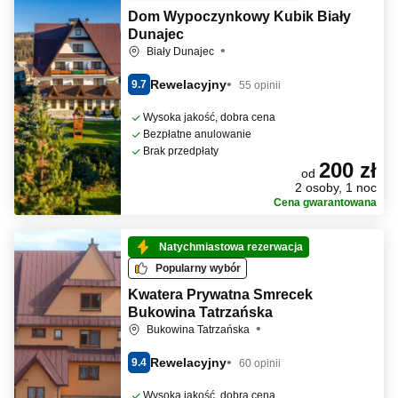
Dom Wypoczynkowy Kubik Biały
Dunajec
Biały Dunajec
Rewelacyjny
9.7
55 opinii
Wysoka jakość, dobra cena
Bezpłatne anulowanie
Brak przedpłaty
200 zł
od
2 osoby, 1 noc
Cena gwarantowana
Natychmiastowa rezerwacja
Popularny wybór
Kwatera Prywatna Smrecek
Bukowina Tatrzańska
Bukowina Tatrzańska
Rewelacyjny
9.4
60 opinii
Wysoka jakość, dobra cena