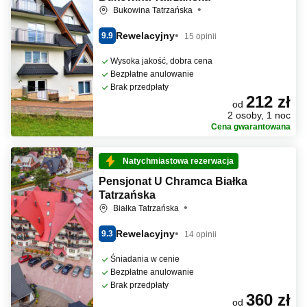
Bukowina Tatrzańska
Rewelacyjny
9.9
15 opinii
Wysoka jakość, dobra cena
Bezpłatne anulowanie
Brak przedpłaty
212 zł
od
2 osoby, 1 noc
Cena gwarantowana
Natychmiastowa rezerwacja
Pensjonat U Chramca Białka
Tatrzańska
Białka Tatrzańska
Rewelacyjny
9.3
14 opinii
Śniadania w cenie
Bezpłatne anulowanie
Brak przedpłaty
360 zł
od