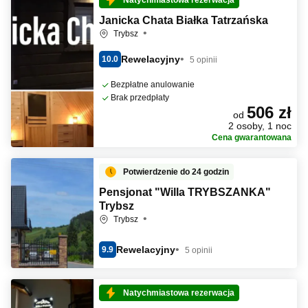
Natychmiastowa rezerwacja
Janicka Chata Białka Tatrzańska
Trybsz
Rewelacyjny
10.0
5 opinii
Bezpłatne anulowanie
Brak przedpłaty
506 zł
od
2 osoby, 1 noc
Cena gwarantowana
Potwierdzenie do 24 godzin
Pensjonat "Willa TRYBSZANKA"
Trybsz
Trybsz
Rewelacyjny
9.9
5 opinii
Natychmiastowa rezerwacja