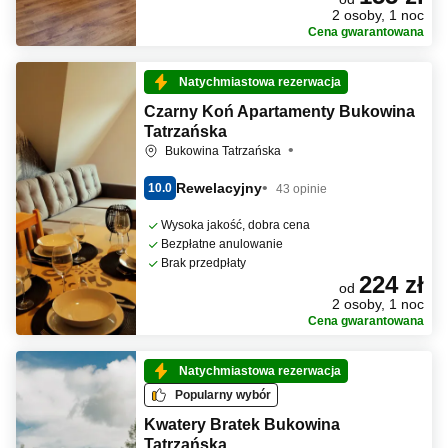
2 osoby, 1 noc
Cena gwarantowana
Natychmiastowa rezerwacja
Czarny Koń Apartamenty Bukowina
Tatrzańska
Bukowina Tatrzańska
Rewelacyjny
10.0
43 opinie
Wysoka jakość, dobra cena
Bezpłatne anulowanie
Brak przedpłaty
224 zł
od
2 osoby, 1 noc
Cena gwarantowana
Natychmiastowa rezerwacja
Popularny wybór
Kwatery Bratek Bukowina
Tatrzańska