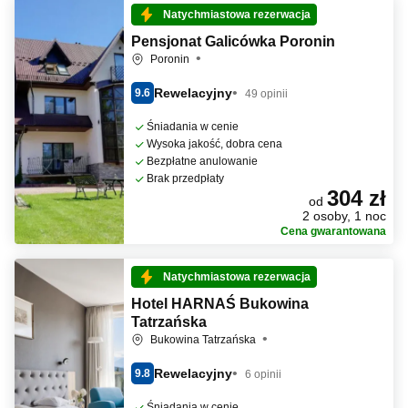
Natychmiastowa rezerwacja
Pensjonat Galicówka Poronin
Poronin
Rewelacyjny
9.6
49 opinii
Śniadania w cenie
Wysoka jakość, dobra cena
Bezpłatne anulowanie
Brak przedpłaty
304 zł
od
2 osoby, 1 noc
Cena gwarantowana
Natychmiastowa rezerwacja
Hotel HARNAŚ Bukowina
Tatrzańska
Bukowina Tatrzańska
Rewelacyjny
9.8
6 opinii
Śniadania w cenie