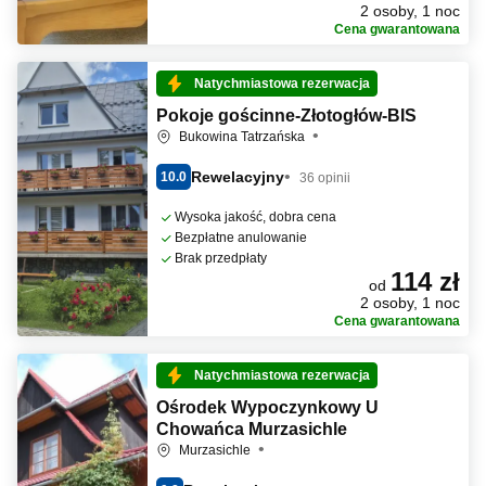
2 osoby, 1 noc
Cena gwarantowana
Natychmiastowa rezerwacja
Pokoje gościnne-Złotogłów-BIS
Bukowina Tatrzańska
Rewelacyjny
10.0
36 opinii
Wysoka jakość, dobra cena
Bezpłatne anulowanie
Brak przedpłaty
114 zł
od
2 osoby, 1 noc
Cena gwarantowana
Natychmiastowa rezerwacja
Ośrodek Wypoczynkowy U
Chowańca Murzasichle
Murzasichle