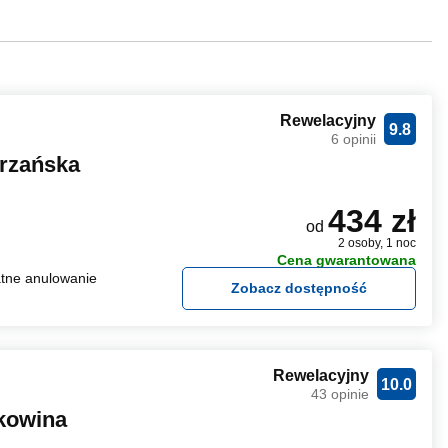
Rewelacyjny
9.8
6 opinii
rzańska
434 zł
od
2 osoby, 1 noc
Cena gwarantowana
tne anulowanie
Zobacz dostępność
Rewelacyjny
10.0
43 opinie
kowina