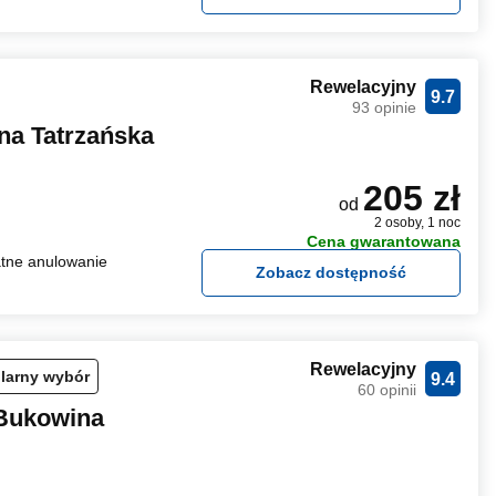
Rewelacyjny
9.7
93 opinie
na Tatrzańska
205 zł
od
2 osoby, 1 noc
Cena gwarantowana
tne anulowanie
Zobacz dostępność
Rewelacyjny
larny wybór
9.4
60 opinii
Bukowina