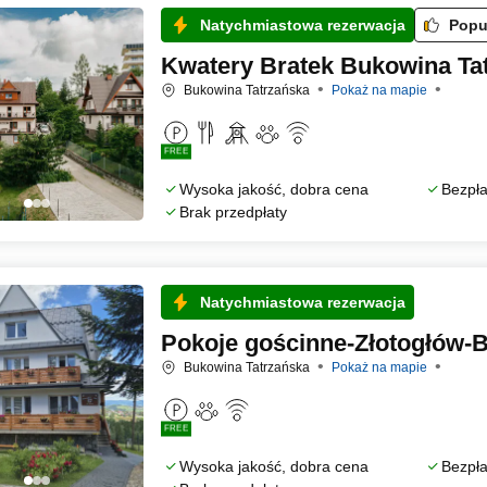
Natychmiastowa rezerwacja
Popu
Kwatery Bratek Bukowina Ta
Bukowina Tatrzańska
Pokaż na mapie
FREE
Wysoka jakość, dobra cena
Bezpła
Brak przedpłaty
Natychmiastowa rezerwacja
Pokoje gościnne-Złotogłów-
Bukowina Tatrzańska
Pokaż na mapie
FREE
Wysoka jakość, dobra cena
Bezpła