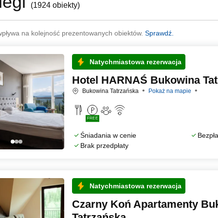
legi
(
1924 obiekty
)
wpływa na kolejność prezentowanych obiektów.
Sprawdź.
Natychmiastowa rezerwacja
Hotel HARNAŚ Bukowina Tat
Bukowina Tatrzańska
Pokaż na mapie
FREE
Śniadania w cenie
Bezpła
Brak przedpłaty
Natychmiastowa rezerwacja
Czarny Koń Apartamenty Bu
Tatrzańska