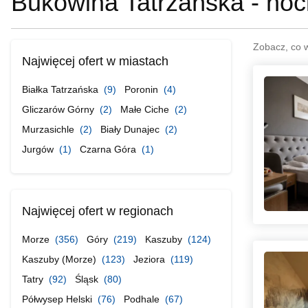
Bukowina Tatrzańska - noc
Zobacz, co 
Najwięcej ofert w miastach
Białka Tatrzańska
(9)
Poronin
(4)
Gliczarów Górny
(2)
Małe Ciche
(2)
Murzasichle
(2)
Biały Dunajec
(2)
Jurgów
(1)
Czarna Góra
(1)
Najwięcej ofert w regionach
Morze
(356)
Góry
(219)
Kaszuby
(124)
Kaszuby (Morze)
(123)
Jeziora
(119)
Tatry
(92)
Śląsk
(80)
Półwysep Helski
(76)
Podhale
(67)