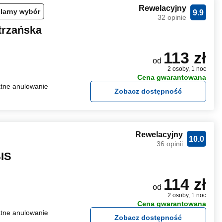
Rewelacyjny
larny wybór
9.9
32 opinie
trzańska
113 zł
od
2 osoby, 1 noc
Cena gwarantowana
tne anulowanie
Zobacz dostępność
Rewelacyjny
10.0
36 opinii
BIS
114 zł
od
2 osoby, 1 noc
Cena gwarantowana
tne anulowanie
Zobacz dostępność