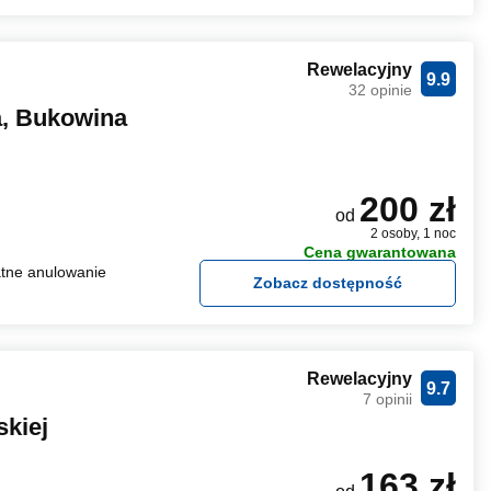
Rewelacyjny
9.9
32 opinie
, Bukowina
200 zł
od
2 osoby, 1 noc
Cena gwarantowana
tne anulowanie
Zobacz dostępność
Rewelacyjny
9.7
7 opinii
skiej
163 zł