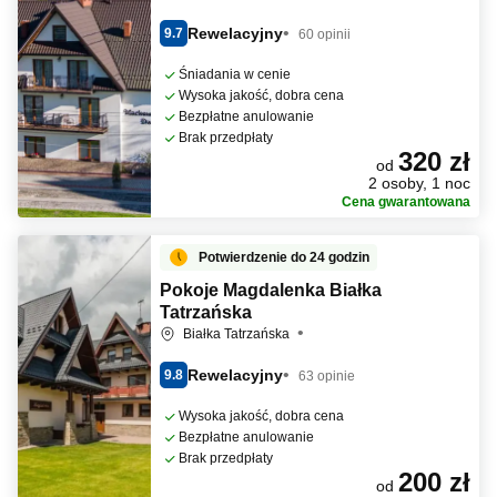
Rewelacyjny
9.7
60 opinii
Śniadania w cenie
Wysoka jakość, dobra cena
Bezpłatne anulowanie
Brak przedpłaty
320 zł
od
2 osoby, 1 noc
Cena gwarantowana
Potwierdzenie do 24 godzin
Pokoje Magdalenka Białka
Tatrzańska
Białka Tatrzańska
Rewelacyjny
9.8
63 opinie
Wysoka jakość, dobra cena
Bezpłatne anulowanie
Brak przedpłaty
200 zł
od