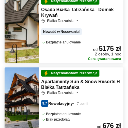
Natychmiastowa rezerwacja
Osada Białka Tatrzańska - Domek
Krywań
Białka Tatrzańska
Nowość w Nocowaniu!
Bezpłatne anulowanie
5175 zł
od
2 osoby, 1 noc
Cena gwarantowana
Natychmiastowa rezerwacja
Apartamenty Sun & Snow Resorts H
Białka Tatrzańska
Białka Tatrzańska
Rewelacyjny
9.7
7 opinii
Bezpłatne anulowanie
Brak przedpłaty
676 zł
od