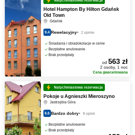
Natychmiastowa rezerwacja
Hotel Hampton By Hilton Gdańsk
Old Town
Gdańsk
Rewelacyjny
9.4
2 opinie
Śniadania i obiadokolacje w cenie
Bezpłatne anulowanie
Brak przedpłaty
563 zł
od
2 osoby, 1 noc
Cena gwarantowana
Natychmiastowa rezerwacja
Pokoje u Agnieszki Mieroszyno
Jastrzębia Góra
Bardzo dobry
8.6
9 opinii
Bezpłatne anulowanie
Brak przedpłaty