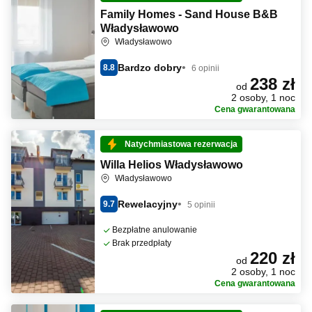
Family Homes - Sand House B&B
Władysławowo
Władysławowo
Bardzo dobry
8.8
6 opinii
238 zł
od
2 osoby, 1 noc
Cena gwarantowana
Natychmiastowa rezerwacja
Willa Helios Władysławowo
Władysławowo
Rewelacyjny
9.7
5 opinii
Bezpłatne anulowanie
Brak przedpłaty
220 zł
od
2 osoby, 1 noc
Cena gwarantowana