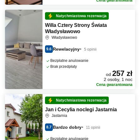
Cena gwarantowana
Natychmiastowa rezerwacja
Willa Cztery Strony Świata
Władysławowo
Władysławowo
Rewelacyjny
9.6
5 opinii
Bezpłatne anulowanie
Brak przedpłaty
257 zł
od
2 osoby, 1 noc
Cena gwarantowana
Natychmiastowa rezerwacja
Jan i Cecylia noclegi Jastarnia
Jastarnia
Bardzo dobry
8.7
11 opinii
Bezpłatne anulowanie