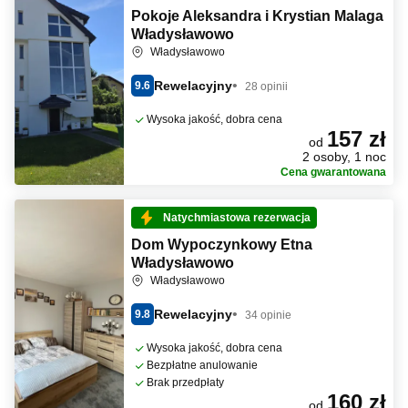
Pokoje Aleksandra i Krystian Malaga
Władysławowo
Władysławowo
Rewelacyjny
9.6
28 opinii
Wysoka jakość, dobra cena
157 zł
od
2 osoby, 1 noc
Cena gwarantowana
Natychmiastowa rezerwacja
Dom Wypoczynkowy Etna
Władysławowo
Władysławowo
Rewelacyjny
9.8
34 opinie
Wysoka jakość, dobra cena
Bezpłatne anulowanie
Brak przedpłaty
160 zł
od