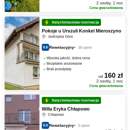
2 osoby, 1 noc
Cena gwarantowana
Natychmiastowa rezerwacja
Pokoje u Urszuli Konkel Mieroszyno
Jastrzębia Góra
Rewelacyjny
9.8
38 opinii
Wysoka jakość, dobra cena
Bezpłatne anulowanie
Brak przedpłaty
160 zł
od
2 osoby, 1 noc
Cena gwarantowana
Natychmiastowa rezerwacja
Willa Eryka Chłapowo
Chłapowo
Rewelacyjny
9.9
5 opinii