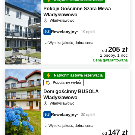
Pokoje Gościnne Szara Mewa
Władysławowo
Władysławowo
Rewelacyjny
9.3
19 opinii
Wysoka jakość, dobra cena
205 zł
od
2 osoby, 1 noc
Cena gwarantowana
Natychmiastowa rezerwacja
Popularny wybór
Dom gościnny BUSOLA
Władysławowo
Władysławowo
Rewelacyjny
9.3
30 opinii
Wysoka jakość, dobra cena
147 zł
od