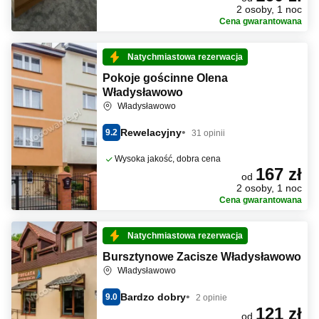
2 osoby, 1 noc
Cena gwarantowana
Natychmiastowa rezerwacja
Pokoje gościnne Olena
Władysławowo
Władysławowo
Rewelacyjny
9.2
31 opinii
Wysoka jakość, dobra cena
167 zł
od
2 osoby, 1 noc
Cena gwarantowana
Natychmiastowa rezerwacja
Bursztynowe Zacisze Władysławowo
Władysławowo
Bardzo dobry
9.0
2 opinie
121 zł
od