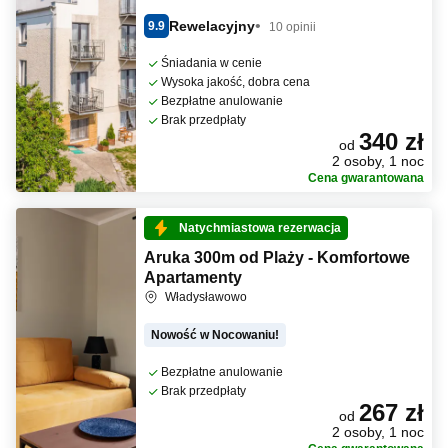
Rewelacyjny
9.9
10 opinii
Śniadania w cenie
Wysoka jakość, dobra cena
Bezpłatne anulowanie
Brak przedpłaty
340 zł
od
2 osoby, 1 noc
Cena gwarantowana
Natychmiastowa rezerwacja
Aruka 300m od Plaży - Komfortowe
Apartamenty
Władysławowo
Nowość w Nocowaniu!
Bezpłatne anulowanie
Brak przedpłaty
267 zł
od
2 osoby, 1 noc