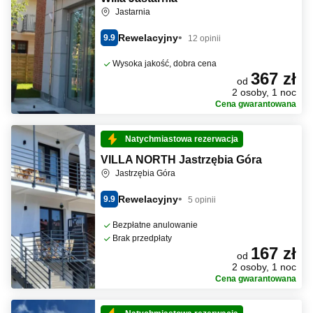
Jastarnia
Rewelacyjny
9.9
12 opinii
Wysoka jakość, dobra cena
367 zł
od
2 osoby, 1 noc
Cena gwarantowana
Natychmiastowa rezerwacja
VILLA NORTH Jastrzębia Góra
Jastrzębia Góra
Rewelacyjny
9.9
5 opinii
Bezpłatne anulowanie
Brak przedpłaty
167 zł
od
2 osoby, 1 noc
Cena gwarantowana