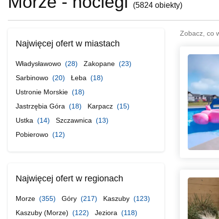
Morze - noclegi
(
5824 obiekty
)
Zobacz, co 
Najwięcej ofert w miastach
Władysławowo
(28)
Zakopane
(23)
Sarbinowo
(20)
Łeba
(18)
Ustronie Morskie
(18)
Jastrzębia Góra
(18)
Karpacz
(15)
Ustka
(14)
Szczawnica
(13)
Pobierowo
(12)
Najwięcej ofert w regionach
Morze
(355)
Góry
(217)
Kaszuby
(123)
Kaszuby (Morze)
(122)
Jeziora
(118)