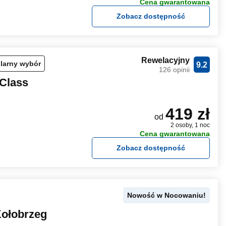
Cena gwarantowana
Zobacz dostępność
Rewelacyjny
larny wybór
9.2
126 opinii
Class
419 zł
od
2 osoby, 1 noc
Cena gwarantowana
Zobacz dostępność
Nowość w Nocowaniu!
Kołobrzeg