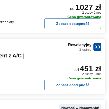
1027 zł
od
2 osoby, 1 noc
Cena gwarantowana
rzedpłaty
Zobacz dostępność
Rewelacyjny
9.3
2 opinie
nt z A/C |
451 zł
od
2 osoby, 1 noc
Cena gwarantowana
Zobacz dostępność
Nowość w Nocowaniu!