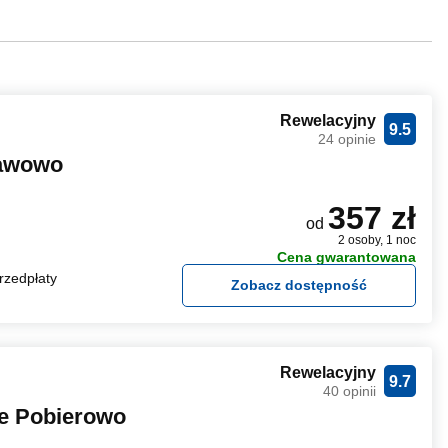
Rewelacyjny
9.5
24 opinie
ławowo
357 zł
od
2 osoby, 1 noc
Cena gwarantowana
rzedpłaty
Zobacz dostępność
Rewelacyjny
9.7
40 opinii
e Pobierowo