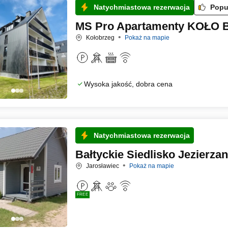
Natychmiastowa rezerwacja
Popu
MS Pro Apartamenty KOŁO
Kołobrzeg
Pokaż na mapie
Wysoka jakość, dobra cena
Natychmiastowa rezerwacja
Bałtyckie Siedlisko Jezierza
Jarosławiec
Pokaż na mapie
FREE