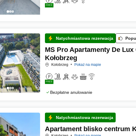
FREE
Natychmiastowa rezerwacja
Popu
MS Pro Apartamenty De Lux 
Kołobrzeg
Kołobrzeg
Pokaż na mapie
FREE
Bezpłatne anulowanie
Natychmiastowa rezerwacja
Apartament blisko centrum 
Kołobrzeg
Pokaż na mapie