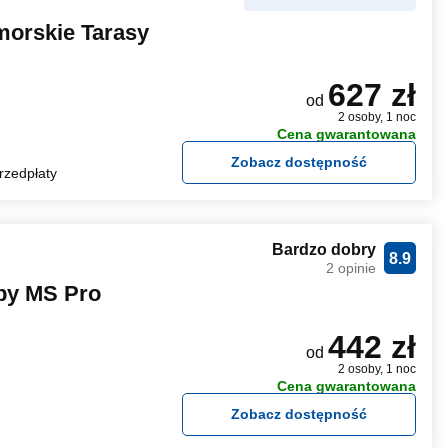
orskie Tarasy
627 zł
od
2 osoby, 1 noc
Cena gwarantowana
Zobacz dostępność
rzedpłaty
Bardzo dobry
8.9
2 opinie
 by MS Pro
442 zł
od
2 osoby, 1 noc
Cena gwarantowana
Zobacz dostępność