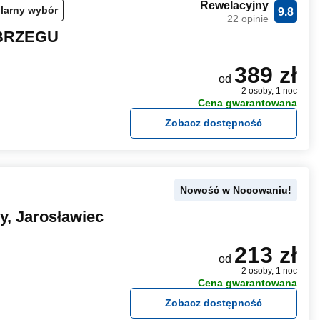
Rewelacyjny
larny wybór
9.8
22 opinie
 BRZEGU
389 zł
od
2 osoby, 1 noc
Cena gwarantowana
Zobacz dostępność
Nowość w Nocowaniu!
ny, Jarosławiec
213 zł
od
2 osoby, 1 noc
Cena gwarantowana
Zobacz dostępność