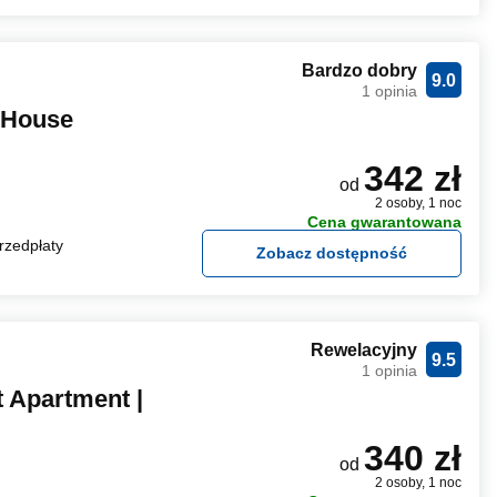
Bardzo dobry
9.0
1 opinia
t House
342 zł
od
2 osoby, 1 noc
Cena gwarantowana
rzedpłaty
Zobacz dostępność
Rewelacyjny
9.5
1 opinia
t Apartment |
340 zł
od
2 osoby, 1 noc