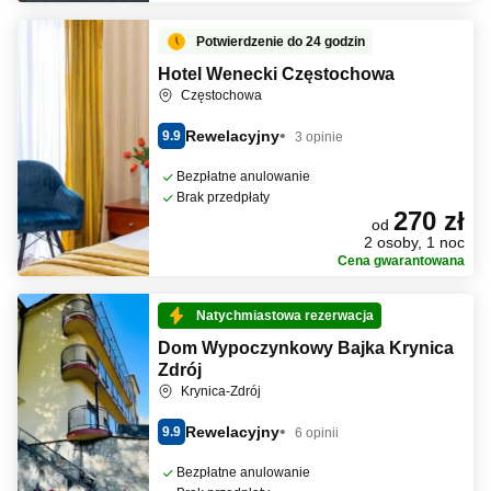
Potwierdzenie do 24 godzin
Hotel Wenecki Częstochowa
Częstochowa
Rewelacyjny
9.9
3 opinie
Bezpłatne anulowanie
Brak przedpłaty
270 zł
od
2 osoby, 1 noc
Cena gwarantowana
Natychmiastowa rezerwacja
Dom Wypoczynkowy Bajka Krynica
Zdrój
Krynica-Zdrój
Rewelacyjny
9.9
6 opinii
Bezpłatne anulowanie