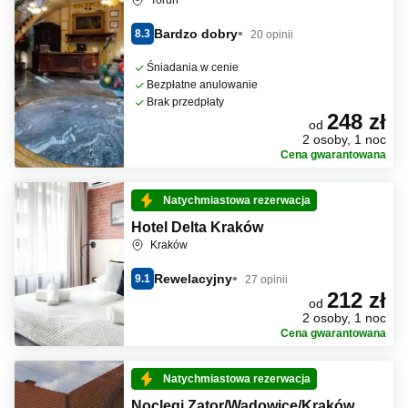
Toruń
Bardzo dobry
8.3
20 opinii
Śniadania w cenie
Bezpłatne anulowanie
Brak przedpłaty
248 zł
od
2 osoby, 1 noc
Cena gwarantowana
Natychmiastowa rezerwacja
Hotel Delta Kraków
Kraków
Rewelacyjny
9.1
27 opinii
212 zł
od
2 osoby, 1 noc
Cena gwarantowana
Natychmiastowa rezerwacja
Noclegi Zator/Wadowice/Kraków