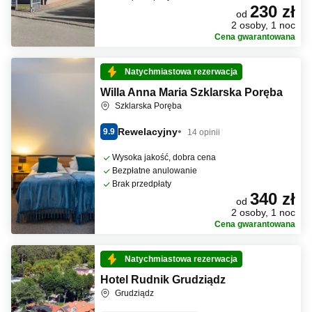
230 zł
od
2 osoby, 1 noc
Cena gwarantowana
Natychmiastowa rezerwacja
Willa Anna Maria Szklarska Poręba
Szklarska Poręba
Rewelacyjny
9.9
14 opinii
Wysoka jakość, dobra cena
Bezpłatne anulowanie
Brak przedpłaty
340 zł
od
2 osoby, 1 noc
Cena gwarantowana
Natychmiastowa rezerwacja
Hotel Rudnik Grudziądz
Grudziądz