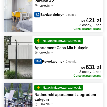
Paraiso A2
Łukęcin
Bardzo dobry
8.6
2 opinie
421 zł
od
2 osoby, 1 noc
Cena gwarantowana
Natychmiastowa rezerwacja
Apartament Casa Mia Łukęcin
Łukęcin
Rewelacyjny
10.0
1 opinia
631 zł
od
2 osoby, 1 noc
Cena gwarantowana
Natychmiastowa rezerwacja
Nadmorski apartament z ogrodem
Łukęcin
Łukęcin