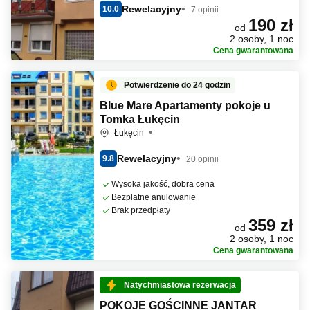
Rewelacyjny
10.0
7 opinii
190 zł
od
2 osoby, 1 noc
Cena gwarantowana
Potwierdzenie do 24 godzin
Blue Mare Apartamenty pokoje u
Tomka Łukęcin
Łukęcin
Rewelacyjny
9.8
20 opinii
Wysoka jakość, dobra cena
Bezpłatne anulowanie
Brak przedpłaty
359 zł
od
2 osoby, 1 noc
Cena gwarantowana
Natychmiastowa rezerwacja
POKOJE GOŚCINNE JANTAR