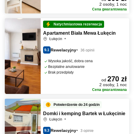
2 osoby, 1 noc
Cena gwarantowana
Natychmiastowa rezerwacja
Apartament Biała Mewa Łukęcin
Łukęcin
Rewelacyjny
9.1
36 opinii
Wysoka jakość, dobra cena
Bezpłatne anulowanie
Brak przedpłaty
270 zł
od
2 osoby, 1 noc
Cena gwarantowana
Potwierdzenie do 24 godzin
Domki i kemping Bartek w Łukęcinie
Łukęcin
Rewelacyjny
9.3
3 opinie