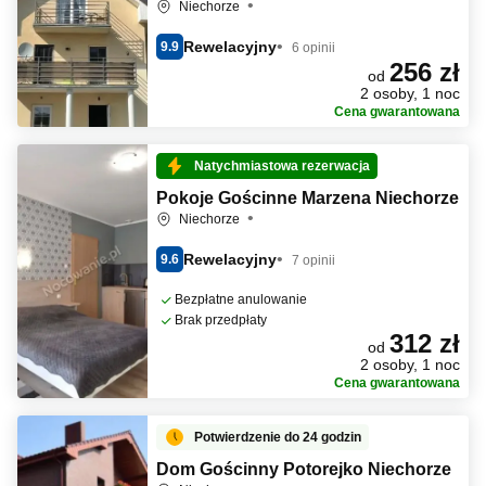
Niechorze
Rewelacyjny
9.9
6 opinii
256 zł
od
2 osoby, 1 noc
Cena gwarantowana
Natychmiastowa rezerwacja
Pokoje Gościnne Marzena Niechorze
Niechorze
Rewelacyjny
9.6
7 opinii
Bezpłatne anulowanie
Brak przedpłaty
312 zł
od
2 osoby, 1 noc
Cena gwarantowana
Potwierdzenie do 24 godzin
Dom Gościnny Potorejko Niechorze