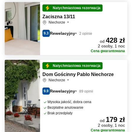
Natychmiastowa rezerwacja
Zaciszna 13/11
Niechorze
Rewelacyjny
9.3
2 opinie
428 zł
od
2 osoby, 1 noc
Cena gwarantowana
Natychmiastowa rezerwacja
Dom Gościnny Pablo Niechorze
Niechorze
Rewelacyjny
9.9
89 opinii
Wysoka jakość, dobra cena
Bezpłatne anulowanie
Brak przedpłaty
179 zł
od
2 osoby, 1 noc
Cena gwarantowana