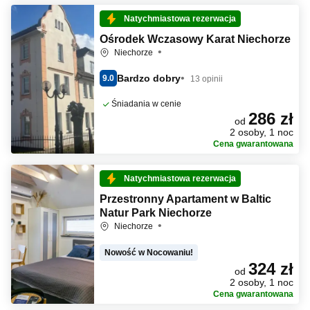
Natychmiastowa rezerwacja
Ośrodek Wczasowy Karat Niechorze
Niechorze
Bardzo dobry
9.0
13 opinii
Śniadania w cenie
286 zł
od
2 osoby, 1 noc
Cena gwarantowana
Natychmiastowa rezerwacja
Przestronny Apartament w Baltic
Natur Park Niechorze
Niechorze
Nowość w Nocowaniu!
324 zł
od
2 osoby, 1 noc
Cena gwarantowana