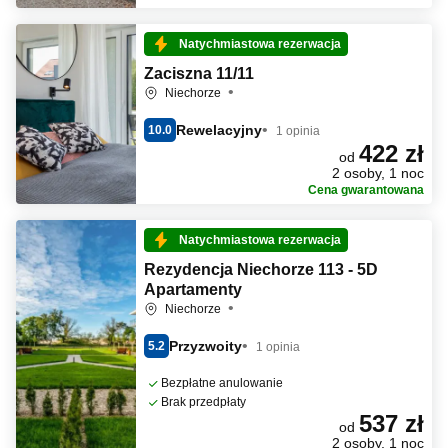
Natychmiastowa rezerwacja
Zaciszna 11/11
Niechorze
Rewelacyjny
10.0
1 opinia
422 zł
od
2 osoby, 1 noc
Cena gwarantowana
Natychmiastowa rezerwacja
Rezydencja Niechorze 113 - 5D
Apartamenty
Niechorze
Przyzwoity
5.2
1 opinia
Bezpłatne anulowanie
Brak przedpłaty
537 zł
od
2 osoby, 1 noc