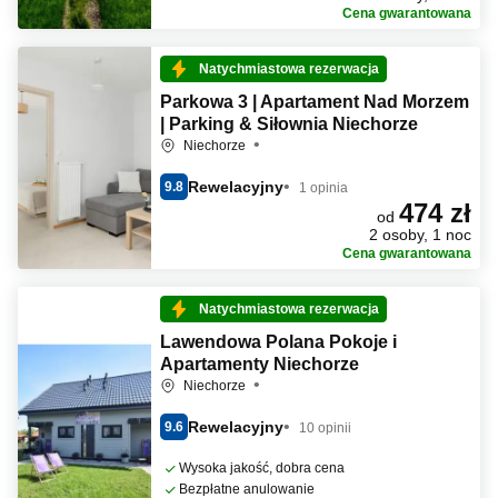
Cena gwarantowana
Natychmiastowa rezerwacja
Parkowa 3 | Apartament Nad Morzem
| Parking & Siłownia Niechorze
Niechorze
Rewelacyjny
9.8
1 opinia
474 zł
od
2 osoby, 1 noc
Cena gwarantowana
Natychmiastowa rezerwacja
Lawendowa Polana Pokoje i
Apartamenty Niechorze
Niechorze
Rewelacyjny
9.6
10 opinii
Wysoka jakość, dobra cena
Bezpłatne anulowanie