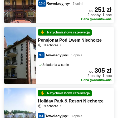
Rewelacyjny
10.0
7 opinii
251 zł
od
2 osoby, 1 noc
Cena gwarantowana
Natychmiastowa rezerwacja
Pensjonat Pod Lwem Niechorze
Niechorze
Rewelacyjny
9.3
1 opinia
Śniadania w cenie
305 zł
od
2 osoby, 1 noc
Cena gwarantowana
Natychmiastowa rezerwacja
Holiday Park & Resort Niechorze
Niechorze
Rewelacyjny
9.1
3 opinie