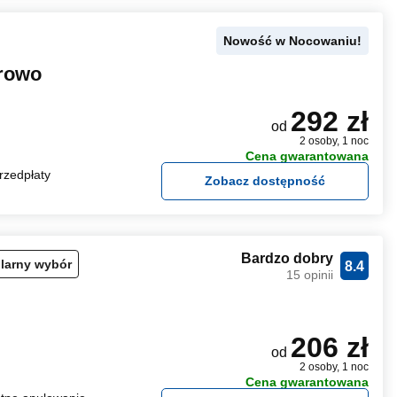
Nowość w Nocowaniu!
erowo
292 zł
od
2 osoby, 1 noc
Cena gwarantowana
rzedpłaty
Zobacz dostępność
Bardzo dobry
larny wybór
8.4
15 opinii
206 zł
od
2 osoby, 1 noc
Cena gwarantowana