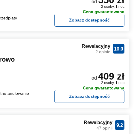
550 zł
od
2 osoby, 1 noc
Cena gwarantowana
rzedpłaty
Zobacz dostępność
Rewelacyjny
10.0
2 opinie
erowo
409 zł
od
2 osoby, 1 noc
Cena gwarantowana
tne anulowanie
Zobacz dostępność
Rewelacyjny
9.2
47 opinii