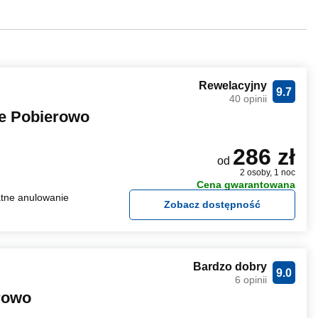
Rewelacyjny
9.7
40 opinii
e Pobierowo
286 zł
od
2 osoby, 1 noc
Cena gwarantowana
tne anulowanie
Zobacz dostępność
Bardzo dobry
9.0
6 opinii
rowo