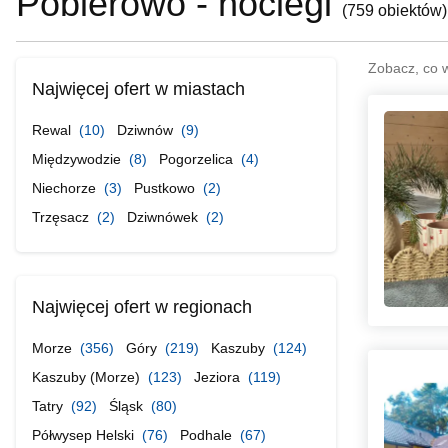
Pobierowo - noclegi
(
759 obiektów
)
Zobacz, co 
Najwięcej ofert w miastach
Rewal
(10)
Dziwnów
(9)
Międzywodzie
(8)
Pogorzelica
(4)
Niechorze
(3)
Pustkowo
(2)
Trzęsacz
(2)
Dziwnówek
(2)
Najwięcej ofert w regionach
Morze
(356)
Góry
(219)
Kaszuby
(124)
Kaszuby (Morze)
(123)
Jeziora
(119)
Tatry
(92)
Śląsk
(80)
Półwysep Helski
(76)
Podhale
(67)