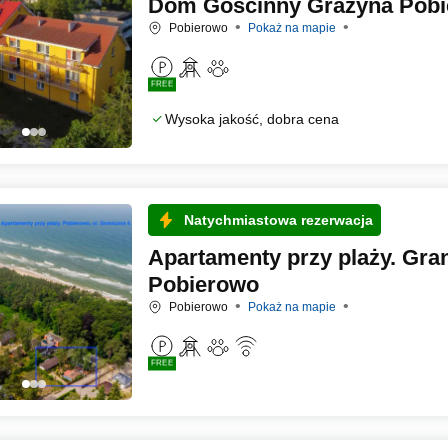
Dom Gościnny Grażyna Pob
Pobierowo
Pokaż na mapie
FREE
Wysoka jakość, dobra cena
Natychmiastowa rezerwacja
Apartamenty przy plaży. Gra
Pobierowo
Pobierowo
Pokaż na mapie
FREE