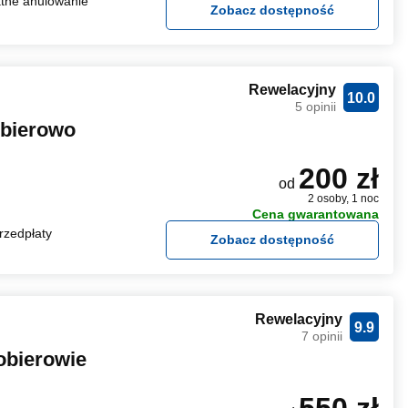
tne anulowanie
Zobacz dostępność
Rewelacyjny
10.0
5 opinii
obierowo
200 zł
od
2 osoby, 1 noc
Cena gwarantowana
rzedpłaty
Zobacz dostępność
Rewelacyjny
9.9
7 opinii
obierowie