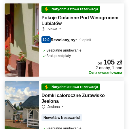
Natychmiastowa rezerwacja
Pokoje Gościnne Pod Winogronem
Lubiatów
Sława
Rewelacyjny
10.0
9 opinii
Bezpłatne anulowanie
Brak przedpłaty
105 zł
od
2 osoby, 1 noc
Cena gwarantowana
Natychmiastowa rezerwacja
Domki całoroczne Żurawisko
Jesiona
Jesiona
Nowość w Nocowaniu!
Bezpłatne anulowanie