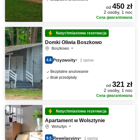
450 zł
od
2 osoby, 1 noc
Cena gwarantowana
Natychmiastowa rezerwacja
Domki Oliwia Boszkowo
Boszkowo
Przyzwoity
4.8
2 opinie
Bezpłatne anulowanie
Brak przedpłaty
321 zł
od
2 osoby, 1 noc
Cena gwarantowana
Natychmiastowa rezerwacja
Apartament w Wolsztynie
Wolsztyn
Rewelacyjny
9.5
1 opinia