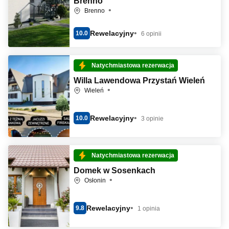
Brenno
Brenno
Rewelacyjny
10.0
6 opinii
Natychmiastowa rezerwacja
Willa Lawendowa Przystań Wieleń
Wieleń
Rewelacyjny
10.0
3 opinie
Natychmiastowa rezerwacja
Domek w Sosenkach
Osłonin
Rewelacyjny
9.8
1 opinia