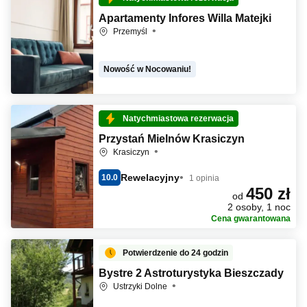
Apartamenty Infores Willa Matejki
Przemyśl
Nowość w Nocowaniu!
Natychmiastowa rezerwacja
Przystań Mielnów Krasiczyn
Krasiczyn
Rewelacyjny
10.0
1 opinia
450 zł
od
2 osoby, 1 noc
Cena gwarantowana
Potwierdzenie do 24 godzin
Bystre 2 Astroturystyka Bieszczady
Ustrzyki Dolne