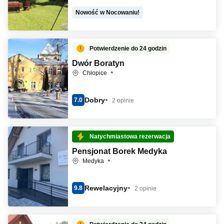
Nowość w Nocowaniu!
Potwierdzenie do 24 godzin
Dwór Boratyn
Chłopice
Dobry
7.0
2 opinie
Natychmiastowa rezerwacja
Pensjonat Borek Medyka
Medyka
Rewelacyjny
9.8
2 opinie