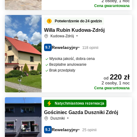
2 osoby, 1 noc
Cena gwarantowana
Potwierdzenie do 24 godzin
Willa Rubin Kudowa-Zdrój
Kudowa-Zdrój
Rewelacyjny
9.7
118 opinii
Wysoka jakość, dobra cena
Bezpłatne anulowanie
Brak przedpłaty
220 zł
od
2 osoby, 1 noc
Cena gwarantowana
Natychmiastowa rezerwacja
Gościniec Gazda Duszniki Zdrój
Duszniki
Rewelacyjny
9.3
25 opinii