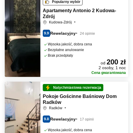
Popularny wybór
Apartamenty Antonio 2 Kudowa-
Zdrój
Kudowa-Zdrój
Rewelacyjny
9.9
24 opinie
Wysoka jakość, dobra cena
Bezpłatne anulowanie
Brak przedpłaty
200 zł
od
2 osoby, 1 noc
Cena gwarantowana
Natychmiastowa rezerwacja
Pokoje Gościnne Baśniowy Dom
Radków
Radków
Rewelacyjny
9.8
17 opinii
Wysoka jakość, dobra cena