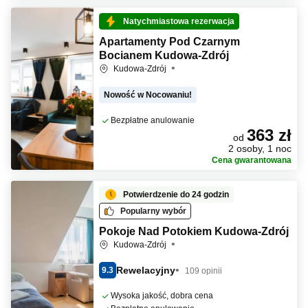
Natychmiastowa rezerwacja
Apartamenty Pod Czarnym
Bocianem Kudowa-Zdrój
Kudowa-Zdrój
Nowość w Nocowaniu!
Bezpłatne anulowanie
363 zł
od
2 osoby, 1 noc
Cena gwarantowana
Potwierdzenie do 24 godzin
Popularny wybór
Pokoje Nad Potokiem Kudowa-Zdrój
Kudowa-Zdrój
Rewelacyjny
9.3
109 opinii
Wysoka jakość, dobra cena