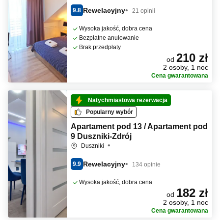
Rewelacyjny
9.8
21 opinii
Wysoka jakość, dobra cena
Bezpłatne anulowanie
Brak przedpłaty
210 zł
od
2 osoby, 1 noc
Cena gwarantowana
Natychmiastowa rezerwacja
Popularny wybór
Apartament pod 13 / Apartament pod
9 Duszniki-Zdrój
Duszniki
Rewelacyjny
9.9
134 opinie
Wysoka jakość, dobra cena
182 zł
od
2 osoby, 1 noc
Cena gwarantowana