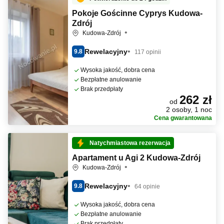
Pokoje Gościnne Cyprys Kudowa-
Zdrój
Kudowa-Zdrój
Rewelacyjny
9.8
117 opinii
Wysoka jakość, dobra cena
Bezpłatne anulowanie
Brak przedpłaty
262 zł
od
2 osoby, 1 noc
Cena gwarantowana
Natychmiastowa rezerwacja
Apartament u Agi 2 Kudowa-Zdrój
Kudowa-Zdrój
Rewelacyjny
9.8
64 opinie
Wysoka jakość, dobra cena
Bezpłatne anulowanie
Brak przedpłaty