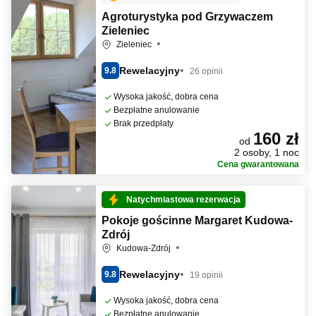
Agroturystyka pod Grzywaczem
Zieleniec
Zieleniec
Rewelacyjny
9.8
26 opinii
Wysoka jakość, dobra cena
Bezpłatne anulowanie
Brak przedpłaty
160 zł
od
2 osoby, 1 noc
Cena gwarantowana
Natychmiastowa rezerwacja
Pokoje gościnne Margaret Kudowa-
Zdrój
Kudowa-Zdrój
Rewelacyjny
9.8
19 opinii
Wysoka jakość, dobra cena
Bezpłatne anulowanie