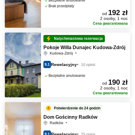
Bezpłatne anulowanie
Brak przedpłaty
192 zł
od
2 osoby, 1 noc
Cena gwarantowana
Natychmiastowa rezerwacja
Pokoje Willa Dunajec Kudowa-Zdrój
Kudowa-Zdrój
Rewelacyjny
9.1
10 opinii
Bezpłatne anulowanie
190 zł
od
2 osoby, 1 noc
Cena gwarantowana
Potwierdzenie do 24 godzin
Dom Gościnny Radków
Radków
Rewelacyjny
9.1
75 opinii