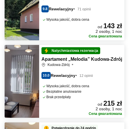
Rewelacyjny
9.8
71 opinii
Wysoka jakość, dobra cena
143 zł
od
2 osoby, 1 noc
Cena gwarantowana
Natychmiastowa rezerwacja
Apartament „Melodia” Kudowa-Zdrój
Kudowa-Zdrój
Rewelacyjny
10.0
12 opinii
Wysoka jakość, dobra cena
Bezpłatne anulowanie
Brak przedpłaty
215 zł
od
2 osoby, 1 noc
Cena gwarantowana
Potwierdzenie do 24 godzin