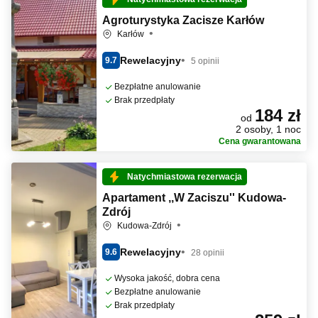
Agroturystyka Zacisze Karłów
Karłów
Rewelacyjny
9.7
5 opinii
Bezpłatne anulowanie
Brak przedpłaty
184 zł
od
2 osoby, 1 noc
Cena gwarantowana
Natychmiastowa rezerwacja
Apartament ,,W Zaciszu'' Kudowa-
Zdrój
Kudowa-Zdrój
Rewelacyjny
9.6
28 opinii
Wysoka jakość, dobra cena
Bezpłatne anulowanie
Brak przedpłaty