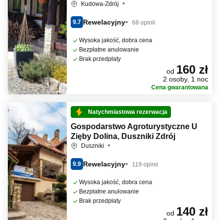
Kudowa-Zdrój
Rewelacyjny
9.7
68 opinii
Wysoka jakość, dobra cena
Bezpłatne anulowanie
Brak przedpłaty
160 zł
od
2 osoby, 1 noc
Cena gwarantowana
Natychmiastowa rezerwacja
Gospodarstwo Agroturystyczne U
Zięby Dolina, Duszniki Zdrój
Duszniki
Rewelacyjny
9.9
119 opinii
Wysoka jakość, dobra cena
Bezpłatne anulowanie
Brak przedpłaty
140 zł
od