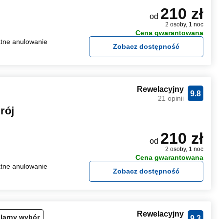
210 zł
od
2 osoby, 1 noc
Cena gwarantowana
tne anulowanie
Zobacz dostępność
Rewelacyjny
9.8
21 opinii
rój
210 zł
od
2 osoby, 1 noc
Cena gwarantowana
tne anulowanie
Zobacz dostępność
Rewelacyjny
larny wybór
9.3