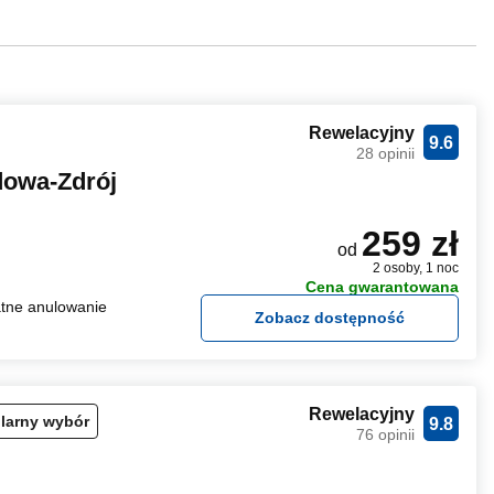
Rewelacyjny
9.6
28 opinii
dowa-Zdrój
259 zł
od
2 osoby, 1 noc
Cena gwarantowana
tne anulowanie
Zobacz dostępność
Rewelacyjny
larny wybór
9.8
76 opinii