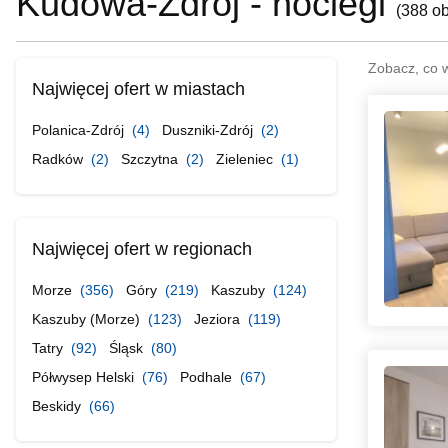
Kudowa-Zdrój - noclegi
(
388 o
Zobacz, co 
Najwięcej ofert w miastach
Polanica-Zdrój
(4)
Duszniki-Zdrój
(2)
Radków
(2)
Szczytna
(2)
Zieleniec
(1)
Najwięcej ofert w regionach
Morze
(356)
Góry
(219)
Kaszuby
(124)
Kaszuby (Morze)
(123)
Jeziora
(119)
Tatry
(92)
Śląsk
(80)
Półwysep Helski
(76)
Podhale
(67)
Beskidy
(66)