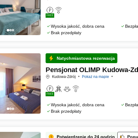
FREE
Wysoka jakość, dobra cena
Bezpła
Brak przedpłaty
Natychmiastowa rezerwacja
Pensjonat OLIMP Kudowa-Zd
Kudowa-Zdrój
Pokaż na mapie
FREE
Wysoka jakość, dobra cena
Bezpła
Brak przedpłaty
Potwierdzenie do 24 godzin
Popu