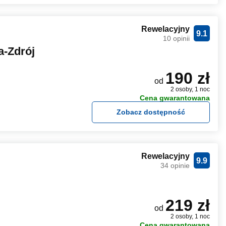
Rewelacyjny
9.1
10 opinii
a-Zdrój
190 zł
od
2 osoby, 1 noc
Cena gwarantowana
Zobacz dostępność
Rewelacyjny
9.9
34 opinie
219 zł
od
2 osoby, 1 noc
Cena gwarantowana