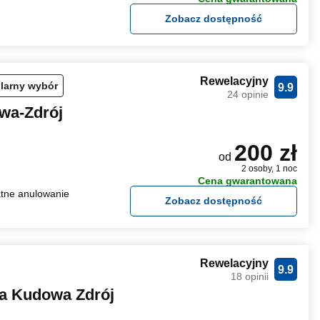
Zobacz dostępność
Rewelacyjny
larny wybór
9.9
24 opinie
wa-Zdrój
200 zł
od
2 osoby, 1 noc
Cena gwarantowana
tne anulowanie
Zobacz dostępność
Rewelacyjny
9.9
18 opinii
ka Kudowa Zdrój