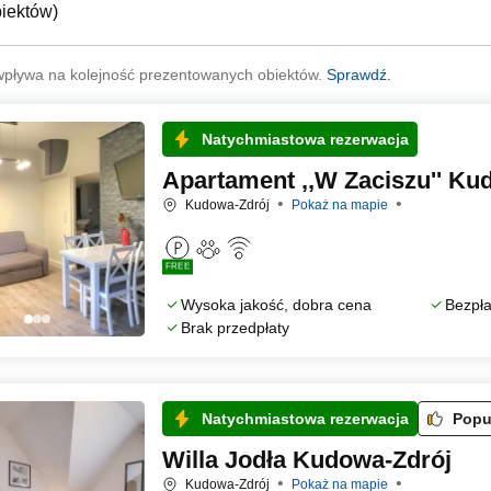
biektów
)
wpływa na kolejność prezentowanych obiektów.
Sprawdź.
Natychmiastowa rezerwacja
Apartament ,,W Zaciszu'' Ku
Kudowa-Zdrój
Pokaż na mapie
FREE
Wysoka jakość, dobra cena
Bezpła
Brak przedpłaty
Natychmiastowa rezerwacja
Popu
Willa Jodła Kudowa-Zdrój
Kudowa-Zdrój
Pokaż na mapie