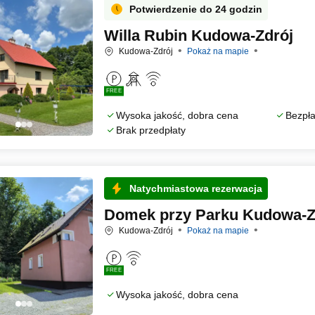
Potwierdzenie do 24 godzin
Willa Rubin Kudowa-Zdrój
Kudowa-Zdrój
Pokaż na mapie
FREE
Wysoka jakość, dobra cena
Bezpła
Brak przedpłaty
Natychmiastowa rezerwacja
Domek przy Parku Kudowa-Z
Kudowa-Zdrój
Pokaż na mapie
FREE
Wysoka jakość, dobra cena