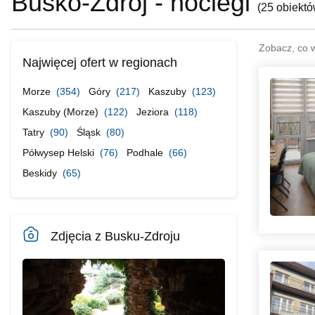
Busko-Zdrój - noclegi
(
25 obiekt
Zobacz, co 
Najwięcej ofert w regionach
Morze
(354)
Góry
(217)
Kaszuby
(123)
Kaszuby (Morze)
(122)
Jeziora
(118)
Tatry
(90)
Śląsk
(80)
Półwysep Helski
(76)
Podhale
(66)
Beskidy
(65)
Zdjęcia z Busku-Zdroju