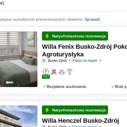
ów
)
wpływa na kolejność prezentowanych obiektów.
Sprawdź.
Natychmiastowa rezerwacja
Willa Fenix Busko‑Zdrój Pok
Agroturystyka
Busko-Zdrój
Pokaż na mapie
FREE
Bezpłatne anulowanie
Brak p
Natychmiastowa rezerwacja
Willa Henczel Busko-Zdrój
Busko-Zdrój
Pokaż na mapie