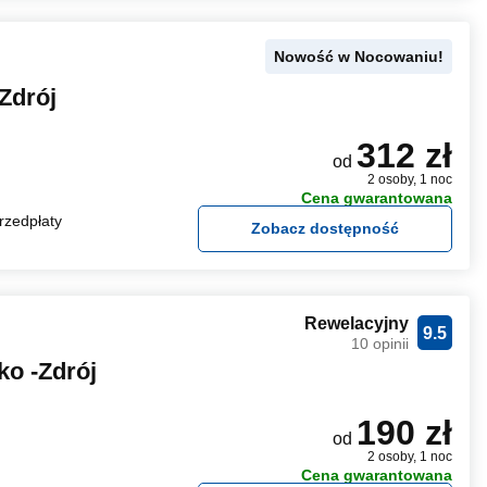
Nowość w Nocowaniu!
Zdrój
312 zł
od
2 osoby, 1 noc
Cena gwarantowana
rzedpłaty
Zobacz dostępność
Rewelacyjny
9.5
10 opinii
ko -Zdrój
190 zł
od
2 osoby, 1 noc
Cena gwarantowana