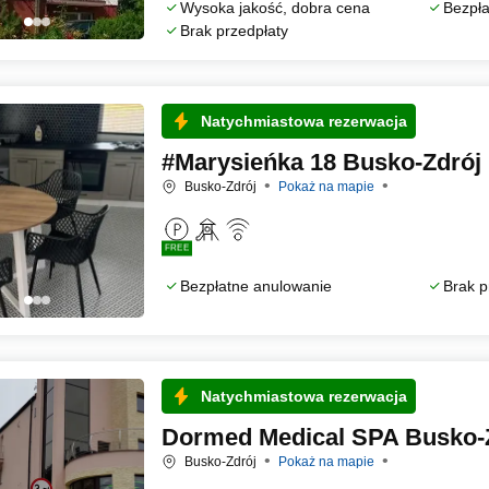
Wysoka jakość, dobra cena
Bezpła
Brak przedpłaty
Natychmiastowa rezerwacja
#Marysieńka 18 Busko-Zdrój
Busko-Zdrój
Pokaż na mapie
FREE
Bezpłatne anulowanie
Brak p
Natychmiastowa rezerwacja
Dormed Medical SPA Busko-
Busko-Zdrój
Pokaż na mapie