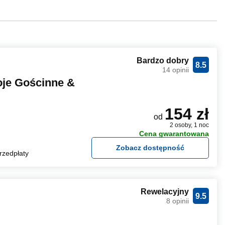
Bardzo dobry
8.5
14 opinii
oje Gościnne &
154 zł
od
2 osoby, 1 noc
Cena gwarantowana
Zobacz dostępność
rzedpłaty
Rewelacyjny
9.5
8 opinii