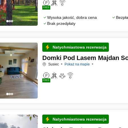
FREE
Wysoka jakość, dobra cena
Bezpła
Brak przedpłaty
Natychmiastowa rezerwacja
Domki Pod Lasem Majdan So
Susiec
Pokaż na mapie
FREE
Natychmiastowa rezerwacja