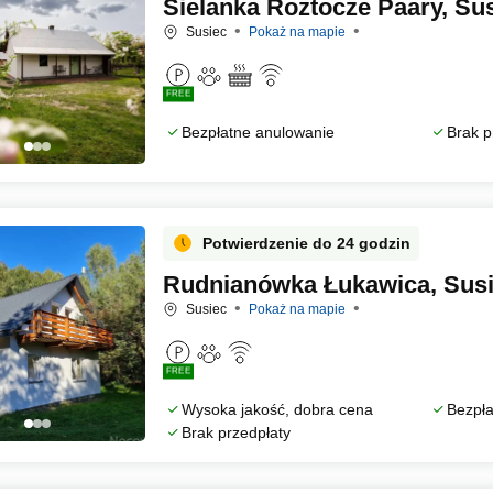
Sielanka Roztocze Paary, Su
Susiec
Pokaż na mapie
FREE
Bezpłatne anulowanie
Brak p
Potwierdzenie do 24 godzin
Rudnianówka Łukawica, Sus
Susiec
Pokaż na mapie
FREE
Wysoka jakość, dobra cena
Bezpła
Brak przedpłaty