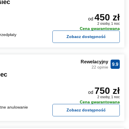
siec
450 zł
od
2 osoby, 1 noc
Cena gwarantowana
rzedpłaty
Zobacz dostępność
Rewelacyjny
9.9
22 opinie
iec
750 zł
od
2 osoby, 1 noc
Cena gwarantowana
tne anulowanie
Zobacz dostępność