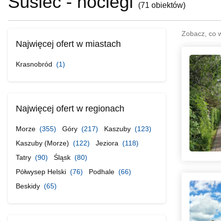
Susiec - noclegi
(
71 obiektów
)
Zobacz, co 
Najwięcej ofert w miastach
Krasnobród
(1)
Najwięcej ofert w regionach
Morze
(355)
Góry
(217)
Kaszuby
(123)
Kaszuby (Morze)
(122)
Jeziora
(118)
Tatry
(90)
Śląsk
(80)
Półwysep Helski
(76)
Podhale
(66)
Beskidy
(65)