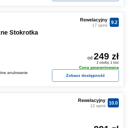
Rewelacyjny
9.2
17 opinii
ne Stokrotka
249 zł
od
2 osoby, 1 noc
Cena gwarantowana
tne anulowanie
Zobacz dostępność
Rewelacyjny
10.0
12 opinii