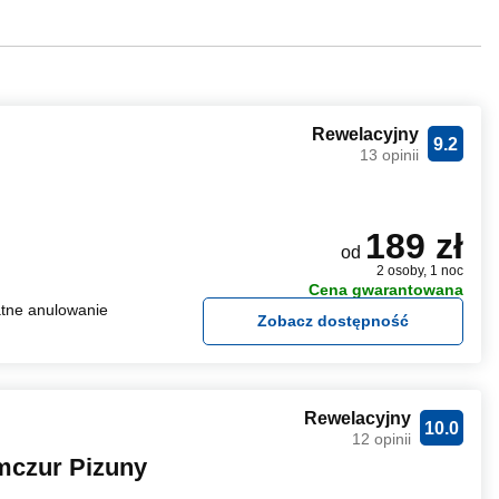
Rewelacyjny
9.2
13 opinii
189 zł
od
2 osoby, 1 noc
Cena gwarantowana
tne anulowanie
Zobacz dostępność
Rewelacyjny
10.0
12 opinii
czur Pizuny