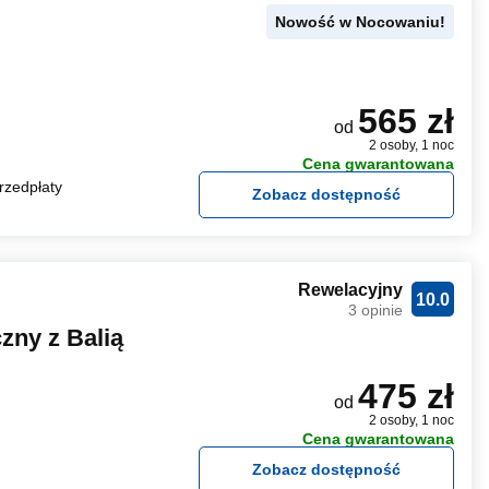
Nowość w Nocowaniu!
565 zł
od
2 osoby, 1 noc
Cena gwarantowana
rzedpłaty
Zobacz dostępność
Rewelacyjny
10.0
3 opinie
ny z Balią
475 zł
od
2 osoby, 1 noc
Cena gwarantowana
Zobacz dostępność