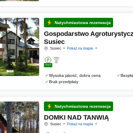
Natychmiastowa rezerwacja
Gospodarstwo Agroturystycz
Susiec
Susiec
Pokaż na mapie
FREE
Wysoka jakość, dobra cena
Bezpła
Brak przedpłaty
Natychmiastowa rezerwacja
DOMKI NAD TANWIĄ
Susiec
Pokaż na mapie