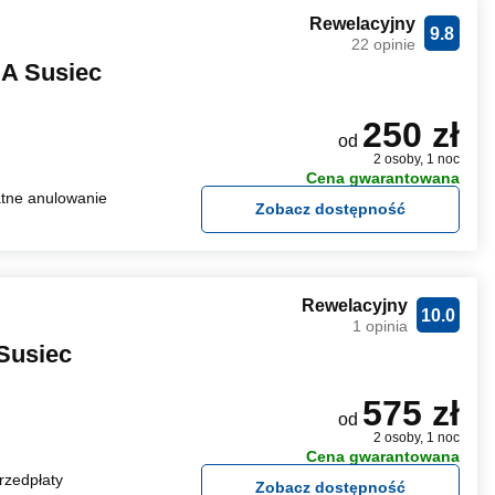
Rewelacyjny
9.8
22 opinie
 Susiec
250 zł
od
2 osoby, 1 noc
Cena gwarantowana
tne anulowanie
Zobacz dostępność
Rewelacyjny
10.0
1 opinia
Susiec
575 zł
od
2 osoby, 1 noc
Cena gwarantowana
rzedpłaty
Zobacz dostępność