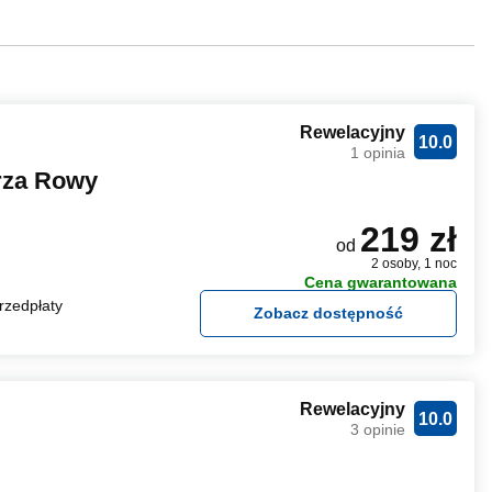
Rewelacyjny
10.0
1 opinia
rza Rowy
219 zł
od
2 osoby, 1 noc
Cena gwarantowana
rzedpłaty
Zobacz dostępność
Rewelacyjny
10.0
3 opinie