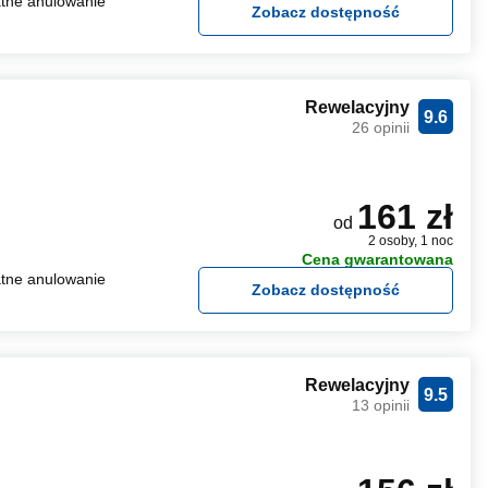
tne anulowanie
Zobacz dostępność
Rewelacyjny
9.6
26 opinii
161 zł
od
2 osoby, 1 noc
Cena gwarantowana
tne anulowanie
Zobacz dostępność
Rewelacyjny
9.5
13 opinii