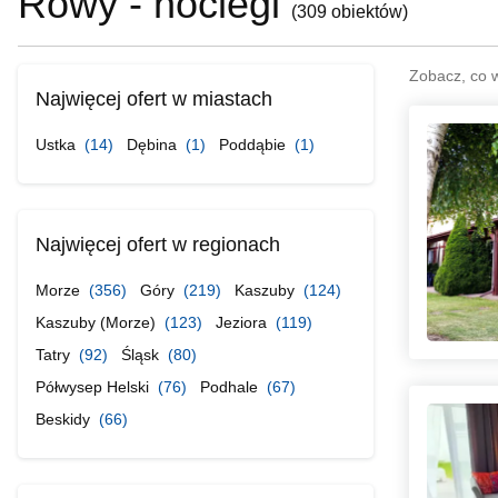
Rowy - noclegi
(
309 obiektów
)
Zobacz, co 
Najwięcej ofert w miastach
Ustka
(14)
Dębina
(1)
Poddąbie
(1)
Najwięcej ofert w regionach
Morze
(356)
Góry
(219)
Kaszuby
(124)
Kaszuby (Morze)
(123)
Jeziora
(119)
Tatry
(92)
Śląsk
(80)
Półwysep Helski
(76)
Podhale
(67)
Beskidy
(66)