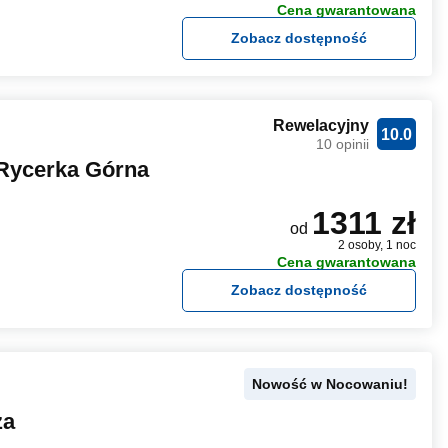
Cena gwarantowana
Zobacz dostępność
Rewelacyjny
10.0
10 opinii
Rycerka Górna
1311 zł
od
2 osoby, 1 noc
Cena gwarantowana
Zobacz dostępność
Nowość w Nocowaniu!
za