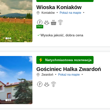
Wioska Koniaków
Koniaków
Pokaż na mapie
FREE
Wysoka jakość, dobra cena
Natychmiastowa rezerwacja
Gościniec Halka Zwardoń
Zwardoń
Pokaż na mapie