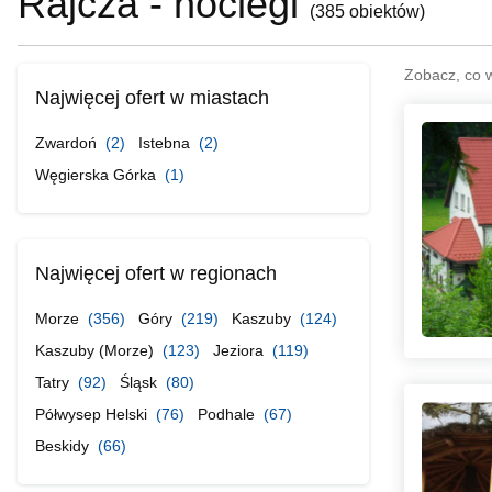
Rajcza - noclegi
(
385 obiektów
)
Zobacz, co 
Najwięcej ofert w miastach
Zwardoń
(2)
Istebna
(2)
Węgierska Górka
(1)
Najwięcej ofert w regionach
Morze
(356)
Góry
(219)
Kaszuby
(124)
Kaszuby (Morze)
(123)
Jeziora
(119)
Tatry
(92)
Śląsk
(80)
Półwysep Helski
(76)
Podhale
(67)
Beskidy
(66)