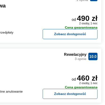
wa
490 zł
od
2 osoby, 1 noc
Cena gwarantowana
rzedpłaty
Zobacz dostępność
Rewelacyjny
10.0
3 opinie
460 zł
od
2 osoby, 1 noc
Cena gwarantowana
tne anulowanie
Zobacz dostępność