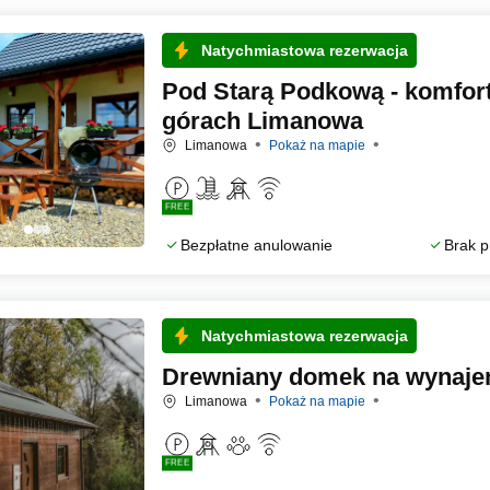
Natychmiastowa rezerwacja
Pod Starą Podkową - komfo
górach Limanowa
Limanowa
Pokaż na mapie
FREE
Bezpłatne anulowanie
Brak p
Natychmiastowa rezerwacja
Drewniany domek na wynaj
Limanowa
Pokaż na mapie
FREE