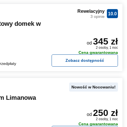
Rewelacyjny
10.0
3 opinie
rtowy domek w
345 zł
od
2 osoby, 1 noc
Cena gwarantowana
Zobacz dostępność
rzedpłaty
Nowość w Nocowaniu!
em Limanowa
250 zł
od
2 osoby, 1 noc
Cena gwarantowana