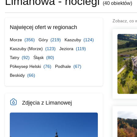
Limanowa - noclegi
(
40 obiektów
)
Zobacz, co 
Najwięcej ofert w regionach
Morze
(356)
Góry
(219)
Kaszuby
(124)
Kaszuby (Morze)
(123)
Jeziora
(119)
Tatry
(92)
Śląsk
(80)
Półwysep Helski
(76)
Podhale
(67)
Beskidy
(66)
Zdjęcia z Limanowej