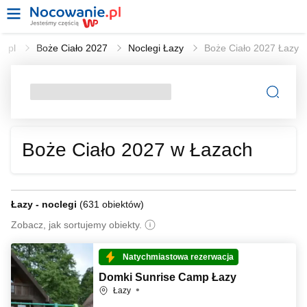
e.pl
Boże Ciało 2027
Noclegi Łazy
Boże Ciało 2027 Łazy
Boże Ciało 2027 w Łazach
Łazy - noclegi
(
631 obiektów
)
Zobacz, jak sortujemy obiekty.
Natychmiastowa rezerwacja
Domki Sunrise Camp Łazy
Łazy