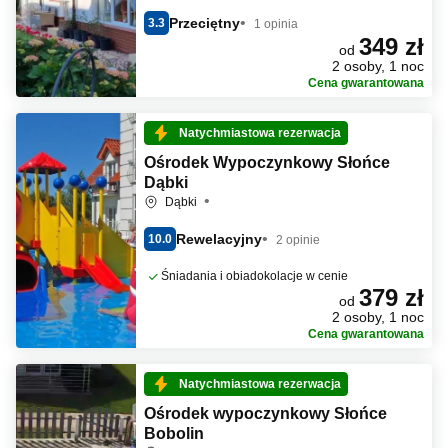
Przeciętny
3.3
1 opinia
349 zł
od
2 osoby, 1 noc
Cena gwarantowana
Natychmiastowa rezerwacja
Ośrodek Wypoczynkowy Słońce
Dąbki
Dąbki
Rewelacyjny
10.0
2 opinie
Śniadania i obiadokolacje w cenie
379 zł
od
2 osoby, 1 noc
Cena gwarantowana
Natychmiastowa rezerwacja
Ośrodek wypoczynkowy Słońce
Bobolin