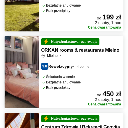
Bezpłatne anulowanie
Brak przedpłaty
199 zł
od
2 osoby, 1 noc
Cena gwarantowana
Natychmiastowa rezerwacja
ORKAN rooms & restaurants Mielno
Mielno
Rewelacyjny
9.8
4 opinie
Śniadania w cenie
Bezpłatne anulowanie
Brak przedpłaty
450 zł
od
2 osoby, 1 noc
Cena gwarantowana
Natychmiastowa rezerwacja
Centrum Zdrowia I Rekreacji Geovita