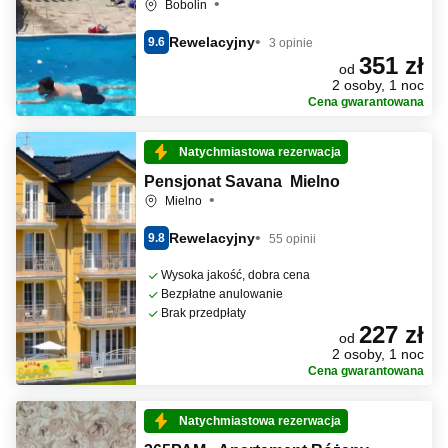
Bobolin
Rewelacyjny
9.6
3 opinie
351 zł
od
2 osoby, 1 noc
Cena gwarantowana
Natychmiastowa rezerwacja
Pensjonat Savana Mielno
Mielno
Rewelacyjny
9.8
55 opinii
Wysoka jakość, dobra cena
Bezpłatne anulowanie
Brak przedpłaty
227 zł
od
2 osoby, 1 noc
Cena gwarantowana
Natychmiastowa rezerwacja