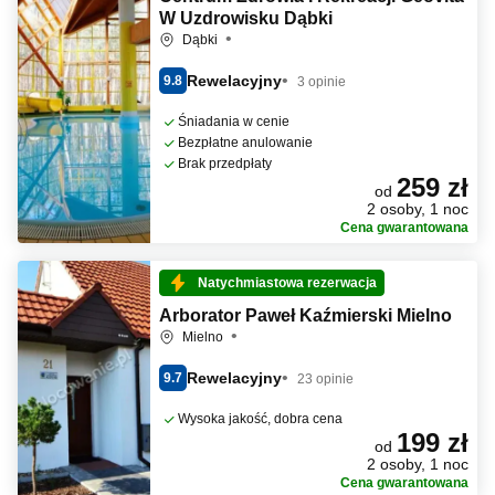
W Uzdrowisku Dąbki
Dąbki
Rewelacyjny
9.8
3 opinie
Śniadania w cenie
Bezpłatne anulowanie
Brak przedpłaty
259 zł
od
2 osoby, 1 noc
Cena gwarantowana
Natychmiastowa rezerwacja
Arborator Paweł Kaźmierski Mielno
Mielno
Rewelacyjny
9.7
23 opinie
Wysoka jakość, dobra cena
199 zł
od
2 osoby, 1 noc
Cena gwarantowana