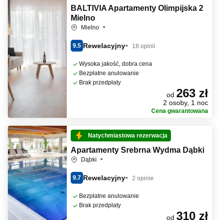
BALTIVIA Apartamenty Olimpijska 2
Mielno
Mielno
Rewelacyjny
9.5
18 opinii
Wysoka jakość, dobra cena
Bezpłatne anulowanie
Brak przedpłaty
263 zł
od
2 osoby, 1 noc
Cena gwarantowana
Natychmiastowa rezerwacja
Apartamenty Srebrna Wydma Dąbki
Dąbki
Rewelacyjny
9.7
2 opinie
Bezpłatne anulowanie
Brak przedpłaty
310 zł
od