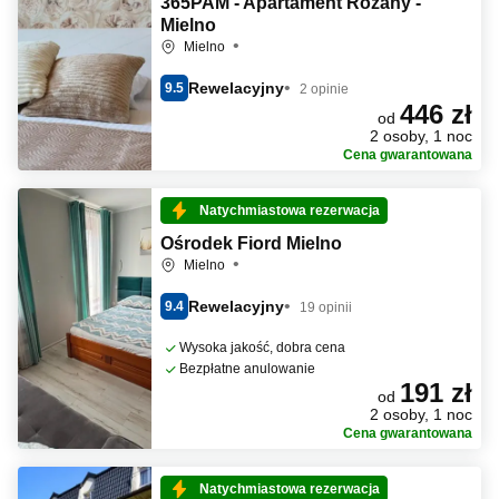
365PAM - Apartament Różany -
Mielno
Mielno
Rewelacyjny
9.5
2 opinie
446 zł
od
2 osoby, 1 noc
Cena gwarantowana
Natychmiastowa rezerwacja
Ośrodek Fiord Mielno
Mielno
Rewelacyjny
9.4
19 opinii
Wysoka jakość, dobra cena
Bezpłatne anulowanie
191 zł
od
2 osoby, 1 noc
Cena gwarantowana
Natychmiastowa rezerwacja