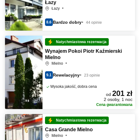
Łazy
Łazy
Bardzo dobry
8.6
44 opinie
Natychmiastowa rezerwacja
Wynajem Pokoi Piotr Kaźmierski
Mielno
Mielno
Rewelacyjny
9.1
23 opinie
Wysoka jakość, dobra cena
201 zł
od
2 osoby, 1 noc
Cena gwarantowana
Natychmiastowa rezerwacja
Casa Grande Mielno
Mielno