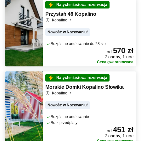
Natychmiastowa rezerwacja
Przystań 46 Kopalino
Kopalino
Nowość w Nocowaniu!
Bezpłatne anulowanie do 28 sie
570 zł
od
2 osoby, 1 noc
Cena gwarantowana
Natychmiastowa rezerwacja
Morskie Domki Kopalino Słowika
Kopalino
Nowość w Nocowaniu!
Bezpłatne anulowanie
Brak przedpłaty
451 zł
od
2 osoby, 1 noc