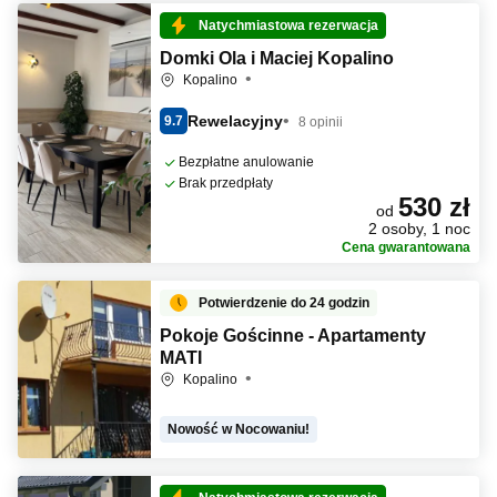
Natychmiastowa rezerwacja
Domki Ola i Maciej Kopalino
Kopalino
Rewelacyjny
9.7
8 opinii
Bezpłatne anulowanie
Brak przedpłaty
530 zł
od
2 osoby, 1 noc
Cena gwarantowana
Potwierdzenie do 24 godzin
Pokoje Gościnne - Apartamenty
MATI
Kopalino
Nowość w Nocowaniu!