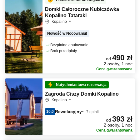
Potwierdzenie do 24 godzin
Domki Całoroczne Kubiczówka
Kopalino Tataraki
Kopalino
Nowość w Nocowaniu!
Bezpłatne anulowanie
Brak przedpłaty
490 zł
od
2 osoby, 1 noc
Cena gwarantowana
Natychmiastowa rezerwacja
Zagroda Ciszy Domki Kopalino
Kopalino
Rewelacyjny
10.0
7 opinii
393 zł
od
2 osoby, 1 noc
Cena gwarantowana