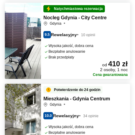
Natychmiastowa rezerwacja
Nocleg Gdynia - City Centre
Gdynia
Rewelacyjny
9.5
10 opinii
Wysoka jakość, dobra cena
Bezpłatne anulowanie
Brak przedpłaty
410 zł
od
2 osoby, 1 noc
Cena gwarantowana
Potwierdzenie do 24 godzin
Mieszkania - Gdynia Centrum
Gdynia
Rewelacyjny
10.0
34 opinie
Wysoka jakość, dobra cena
Bezpłatne anulowanie