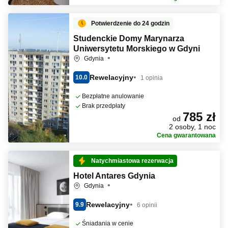
Potwierdzenie do 24 godzin
Studenckie Domy Marynarza
Uniwersytetu Morskiego w Gdyni
Gdynia
Rewelacyjny
10.0
1 opinia
Bezpłatne anulowanie
Brak przedpłaty
785 zł
od
2 osoby, 1 noc
Cena gwarantowana
Natychmiastowa rezerwacja
Hotel Antares Gdynia
Gdynia
Rewelacyjny
9.9
6 opinii
Śniadania w cenie