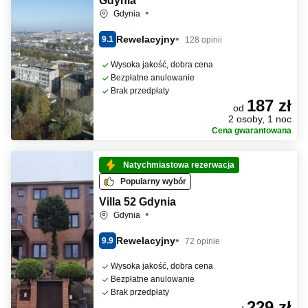
Gdynia
Gdynia
Rewelacyjny
9.1
128 opinii
Wysoka jakość, dobra cena
Bezpłatne anulowanie
Brak przedpłaty
187 zł
od
2 osoby, 1 noc
Cena gwarantowana
Natychmiastowa rezerwacja
Popularny wybór
Villa 52 Gdynia
Gdynia
Rewelacyjny
9.9
72 opinie
Wysoka jakość, dobra cena
Bezpłatne anulowanie
Brak przedpłaty
229 zł