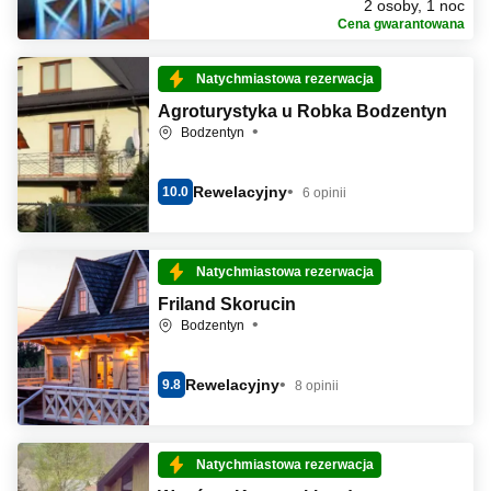
2 osoby, 1 noc
Cena gwarantowana
Natychmiastowa rezerwacja
Agroturystyka u Robka Bodzentyn
Bodzentyn
Rewelacyjny
10.0
6 opinii
Natychmiastowa rezerwacja
Friland Skorucin
Bodzentyn
Rewelacyjny
9.8
8 opinii
Natychmiastowa rezerwacja