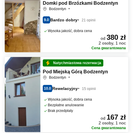
Domki pod Brzózkami Bodzentyn
Bodzentyn
Bardzo dobry
9.0
21 opinii
Wysoka jakość, dobra cena
380 zł
od
2 osoby, 1 noc
Cena gwarantowana
Natychmiastowa rezerwacja
Pod Miejską Górą Bodzentyn
Bodzentyn
Rewelacyjny
10.0
15 opinii
Wysoka jakość, dobra cena
Bezpłatne anulowanie
Brak przedpłaty
167 zł
od
2 osoby, 1 noc
Cena gwarantowana