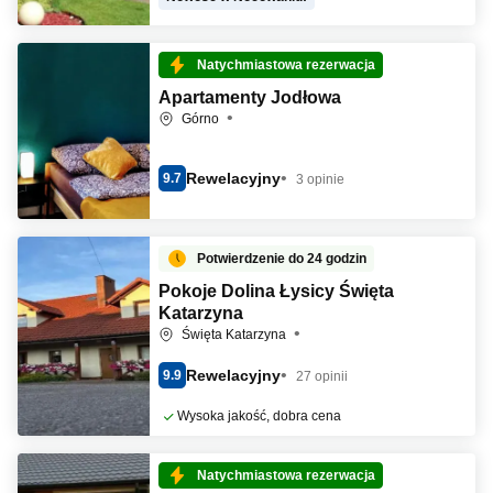
Natychmiastowa rezerwacja
Apartamenty Jodłowa
Górno
Rewelacyjny
9.7
3 opinie
Potwierdzenie do 24 godzin
Pokoje Dolina Łysicy Święta
Katarzyna
Święta Katarzyna
Rewelacyjny
9.9
27 opinii
Wysoka jakość, dobra cena
Natychmiastowa rezerwacja