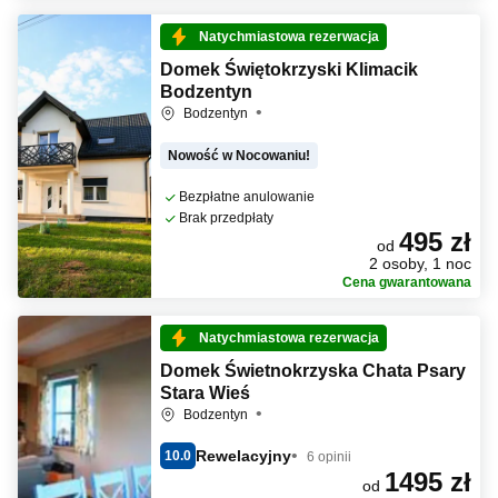
Natychmiastowa rezerwacja
Domek Świętokrzyski Klimacik
Bodzentyn
Bodzentyn
Nowość w Nocowaniu!
Bezpłatne anulowanie
Brak przedpłaty
495 zł
od
2 osoby, 1 noc
Cena gwarantowana
Natychmiastowa rezerwacja
Domek Świetnokrzyska Chata Psary
Stara Wieś
Bodzentyn
Rewelacyjny
10.0
6 opinii
1495 zł
od