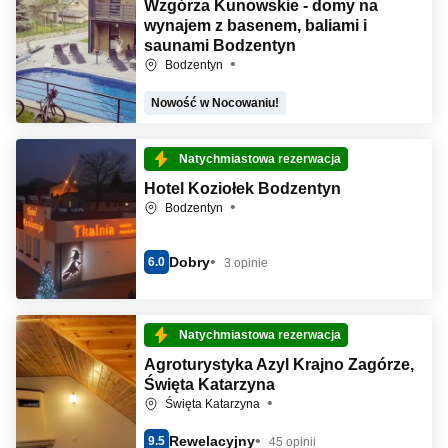
Wzgórza Kunowskie - domy na
wynajem z basenem, baliami i
saunami Bodzentyn
Bodzentyn
Nowość w Nocowaniu!
Natychmiastowa rezerwacja
Hotel Koziołek Bodzentyn
Bodzentyn
Dobry
6.0
3 opinie
Natychmiastowa rezerwacja
Agroturystyka Azyl Krajno Zagórze,
Święta Katarzyna
Święta Katarzyna
Rewelacyjny
9.5
45 opinii