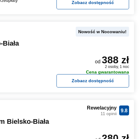
rzedpłaty
Zobacz dostępność
Nowość w Nocowaniu!
-Biała
388 zł
od
2 osoby, 1 noc
Cena gwarantowana
Zobacz dostępność
Rewelacyjny
9.8
11 opinii
m Bielsko-Biała
280 zł