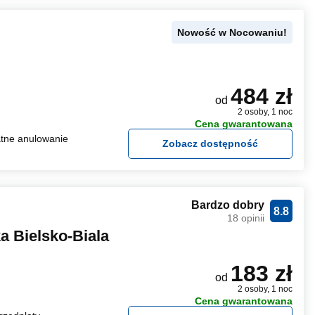
Nowość w Nocowaniu!
484 zł
od
2 osoby, 1 noc
Cena gwarantowana
tne anulowanie
Zobacz dostępność
Bardzo dobry
8.8
18 opinii
 Bielsko-Biala
183 zł
od
2 osoby, 1 noc
Cena gwarantowana