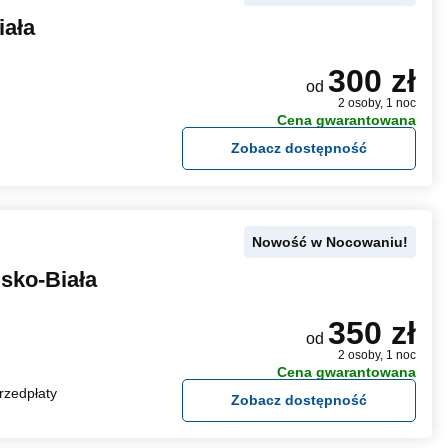
iała
300 zł
od
2 osoby, 1 noc
Cena gwarantowana
Zobacz dostępność
Nowość w Nocowaniu!
lsko-Biała
350 zł
od
2 osoby, 1 noc
Cena gwarantowana
rzedpłaty
Zobacz dostępność