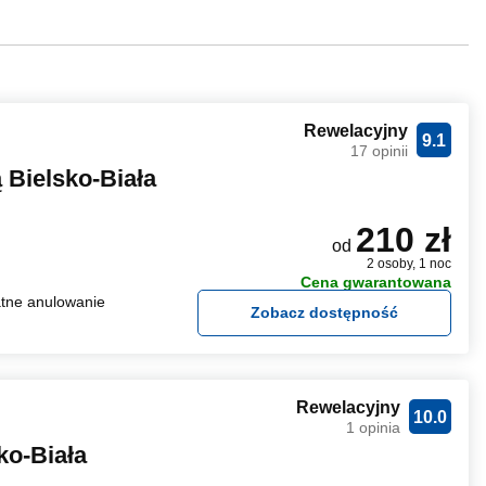
Rewelacyjny
9.1
17 opinii
 Bielsko-Biała
210 zł
od
2 osoby, 1 noc
Cena gwarantowana
tne anulowanie
Zobacz dostępność
Rewelacyjny
10.0
1 opinia
ko-Biała