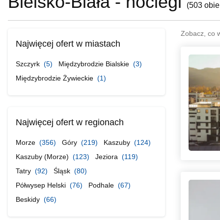
Bielsko-Biała - noclegi
(
503 obie
Zobacz, co 
Najwięcej ofert w miastach
Szczyrk
(5)
Międzybrodzie Bialskie
(3)
Międzybrodzie Żywieckie
(1)
Najwięcej ofert w regionach
Morze
(356)
Góry
(219)
Kaszuby
(124)
Kaszuby (Morze)
(123)
Jeziora
(119)
Tatry
(92)
Śląsk
(80)
Półwysep Helski
(76)
Podhale
(67)
Beskidy
(66)